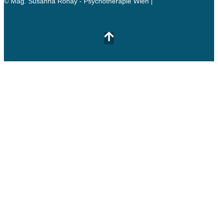
© Mag. Susanna Ronay - Psychotherapie Wien |
webseite erstellt
von web-agency.at