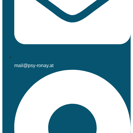
mail@psy-ronay.at